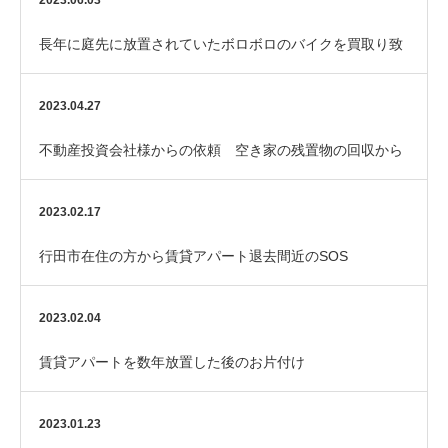
2023.06.03
長年に庭先に放置されていたボロボロのバイクを買取り致
しました。
2023.04.27
不動産投資会社様からの依頼 空き家の残置物の回収から
リフォームまで 1社で行っています。
2023.02.17
行田市在住の方から賃貸アパート退去間近のSOS
2023.02.04
賃貸アパートを数年放置した後のお片付け
2023.01.23