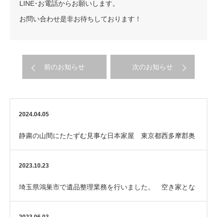
LINE･お電話からお願いします。
お問い合わせ是非お待ちしております！
前のお知らせ
次のお知らせ
2024.04.05
静粛の山間にたたずむ見事な日本家屋 東京都西多摩郡奥
多摩町での遺品整理
2023.10.23
埼玉県鴻巣市で遺品整理業務を行いました。 空き家とな
ったご実家の売却