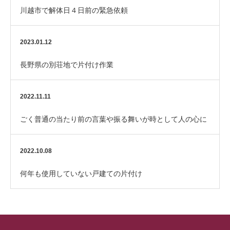
川越市で解体日４日前の緊急依頼
2023.01.12
長野県の別荘地で片付け作業
2022.11.11
ごく普通の当たり前の言葉や振る舞いが時として人の心に
響く
2022.10.08
何年も使用していない戸建ての片付け